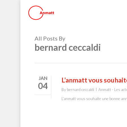
Skip
to
main
content
All Posts By
bernard ceccaldi
JAN
L’anmatt vous souhai
04
By
bernard ceccaldi
Anmatt - Les act
L’anmatt vous souhaite une bonne an