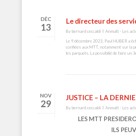
DÉC
Le directeur des serv
13
By
bernard ceccaldi
Anmatt - Les act
Le 9 décembre 2023, Paul HUBER a écha
confiées aux MTT, notamment sur la p
les parquets. La possibilié de faire u
NOV
JUSTICE – LA DERNI
29
By
bernard ceccaldi
Anmatt - Les act
LES MTT PRESIDER
ILS PEU