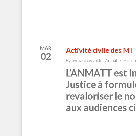
MAR
Activité civile des MT
02
By
bernard ceccaldi
Anmatt - Les act
L’ANMATT est inv
Justice à formul
revaloriser le n
aux audiences ci