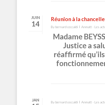
JUIN
Réunion à la chanceller
14
By
bernard ceccaldi
Anmatt - Les act
Madame BEYSSAC
Justice a sa
réaffirmé qu’il
fonctionnement
JAN
By
bernard ceccaldi
Anmatt - Les act