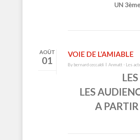
UN 3ème
AOÛT
VOIE DE L’AMIABLE
01
By
bernard ceccaldi
Anmatt - Les act
LES
LES AUDIEN
A PARTIR