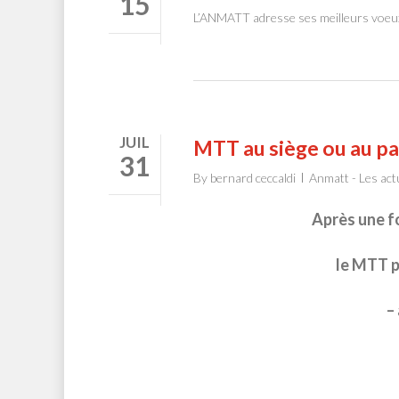
15
L’ANMATT adresse ses meilleurs voeux
JUIL
MTT au siège ou au p
31
By
bernard ceccaldi
Anmatt - Les act
Après une f
le MTT p
–