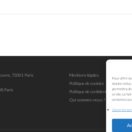
Louvre, 75001 Paris
Mentions légales
Pour offrir le
Politique de cookies
stocker et/ou
permettra de 
08 Paris
Politique de confidentialité
ce site. Le fa
Qui sommes-nous ?
certaines cara
Gérer les ser
Ac