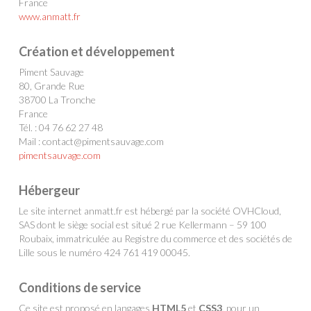
France
www.anmatt.fr
Création et développement
Piment Sauvage
80, Grande Rue
38700 La Tronche
France
Tél. : 04 76 62 27 48
Mail : contact@pimentsauvage.com
pimentsauvage.com
Hébergeur
Le site internet anmatt.fr est hébergé par la société OVHCloud,
SAS dont le siège social est situé 2 rue Kellermann – 59 100
Roubaix, immatriculée au Registre du commerce et des sociétés de
Lille sous le numéro 424 761 419 00045.
Conditions de service
Ce site est proposé en langages
HTML5
et
CSS3
, pour un