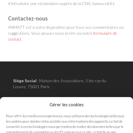
d’introduire une réclamation auprès de la CNIL (www.cnil.fr).
Contactez-nous
ANMATT est à votre disposition pour tous vos commentaires ou
suggestions. Vous pouvez nous écrire via notre
formulaire de
contact
.
Siège Social
:
Maison des Associations, 5 bis rue du
Louvre, 75001 Paris
Adresse administrative
:
18 rue de la pépinière 75008
Gérer les cookies
Paris
Pour offrir les meilleures expériences, nous utilisons des technologies telles que
les cookies pour stocker et/ou accéder aux informations des appareils. Le fait de
consentir à ces technologies nous permettra de traiter des données telles que le
comportement de navigation ou les ID uniques sur ce site. Le fait de ne pas