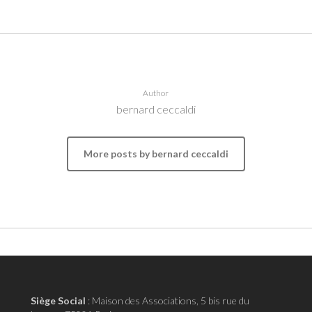
Author
bernard ceccaldi
More posts by bernard ceccaldi
Siège Social
:
Maison des Associations, 5 bis rue du