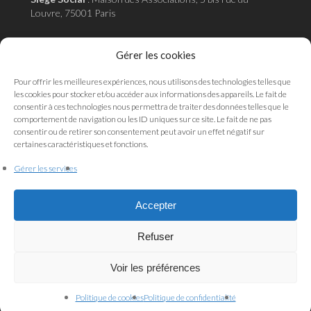
Louvre, 75001 Paris
Adresse administrative
:
18 rue de la pépinière 75008
Gérer les cookies
Paris
Pour offrir les meilleures expériences, nous utilisons des technologies telles que
les cookies pour stocker et/ou accéder aux informations des appareils. Le fait de
consentir à ces technologies nous permettra de traiter des données telles que le
comportement de navigation ou les ID uniques sur ce site. Le fait de ne pas
Mentions légales
consentir ou de retirer son consentement peut avoir un effet négatif sur
Politique de cookies
certaines caractéristiques et fonctions.
Politique de confidentialité
Gérer les services
Qui sommes-nous ?
Accepter
Refuser
Voir les préférences
Piment sauvage
© 2017 - 2026
Politique de cookies
Politique de confidentialité