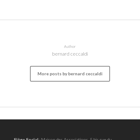
Author
bernard ceccaldi
More posts by bernard ceccaldi
Siège Social
:
Maison des Associations, 5 bis rue du