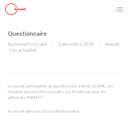
Skip
Men
to
main
content
Questionnaire
By
bernard ceccaldi
3 décembre 2018
Anmatt
- Les actualités
Le taux de participation au questionnaire a été de 32,44%. Les
résultats peuvent être consultés sur Proxiforum pour les
adhérents ANMATT.
Ils seront adressés à tous ultérieurement.