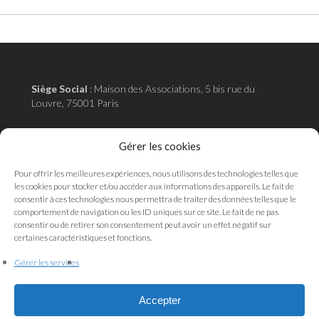
Siège Social
:
Maison des Associations, 5 bis rue du
Louvre, 75001 Paris
Adresse administrative
:
18 rue de la pépinière 75008
Gérer les cookies
Paris
Pour offrir les meilleures expériences, nous utilisons des technologies telles que
les cookies pour stocker et/ou accéder aux informations des appareils. Le fait de
consentir à ces technologies nous permettra de traiter des données telles que le
comportement de navigation ou les ID uniques sur ce site. Le fait de ne pas
Mentions légales
consentir ou de retirer son consentement peut avoir un effet négatif sur
Politique de cookies
certaines caractéristiques et fonctions.
Politique de confidentialité
Gérer les services
Qui sommes-nous ?
Accepter