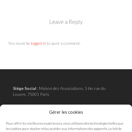
Leave a Reply
You must be
logged in
to post a comment.
Siège Social
:
Maison des Associations, 5 bis rue du
Louvre, 75001 Paris
Adresse administrative
:
18 rue de la pépinière 75008
Gérer les cookies
Paris
Pour offrir les meilleures expériences, nous utilisons des technologies telles que
les cookies pour stocker et/ou accéder aux informations des appareils. Le fait de