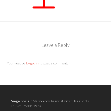
Leave a Reply
You must be
logged in
to post a comment.
Siège Social
:
Maison des Associations, 5 bis rue du
Louvre, 75001 Paris