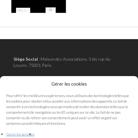
Siège Social
:
Maison des Associations, 5 bis rue du
Louvre, 75001 Paris
Adresse administrative
:
18 rue de la pépinière 75008
Gérer les cookies
Paris
Pour offrir les meilleures expériences, nous utilisons des technologies telles que
les cookies pour stocker et/ou accéder aux informations des appareils. Le fait de
consentir à ces technologies nous permettra de traiter des données telles que le
comportement de navigation ou les ID uniques sur ce site. Le fait de ne pas
Mentions légales
consentir ou de retirer son consentement peut avoir un effet négatif sur
Politique de cookies
certaines caractéristiques et fonctions.
Politique de confidentialité
Gérer les services